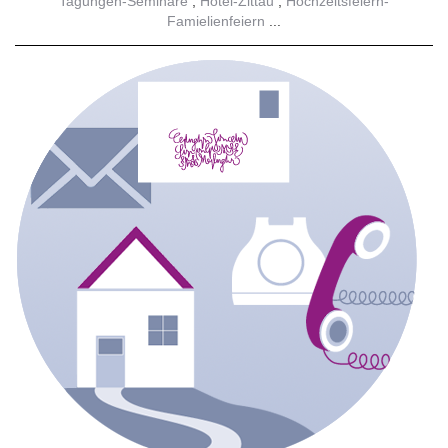
Tagungen-Seminare
Hotel-Zittau
Hochzeitsfeiern-
Famielienfeiern