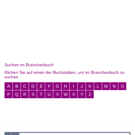
Suchen im Branchenbuch
Klicken Sie auf einen der Buchstaben, um im Branchenbuch zu
suchen.
A
B
C
D
E
F
G
H
I
J
K
L
M
N
O
P
Q
R
S
T
U
V
W
X
Y
Z