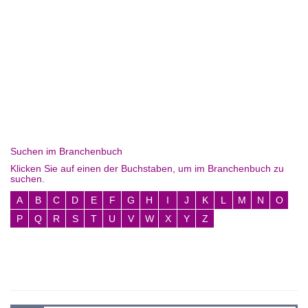
Suchen im Branchenbuch
Klicken Sie auf einen der Buchstaben, um im Branchenbuch zu
suchen.
A
B
C
D
E
F
G
H
I
J
K
L
M
N
O
P
Q
R
S
T
U
V
W
X
Y
Z