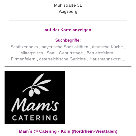
Mühlstraße 31
Augsburg
auf der Karte anzeigen
Suchbegriffe:
Schützenheim
bayerische Spezialitäten
deutsche Küche
Mittagstisch
Saal
Geburtstage
Betriebsfeiern
Firmenfeiern
österreichische Gerichte
Hausmannskost
Mam`s @ Catering - Köln (Nordrhein-Westfalen)