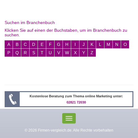
Suchen im Branchenbuch
Klicken Sie auf einen der Buchstaben, um im Branchenbuch zu
suchen.
A
B
C
D
E
F
G
H
I
J
K
L
M
N
O
P
Q
R
S
T
U
V
W
X
Y
Z
Kostenlose Beratung zum Thema online Marketing unter:
02821 72030
Toggle
navigation
© 2026 Firmen-vergleich.de. Alle Rechte vorbehalten