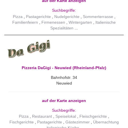
auf der Karte anzeigen
Suchbegriffe:
Pizza
Pastagerichte
Nudelgerichte
Sommerterrasse
Familienfeiern
Firmenessen
Wintergarten
Italienische
Spezialitäten
Pizzeria DaGigi - Neuwied (Rheinland-Pfalz)
Bahnhofstr. 34
Neuwied
auf der Karte anzeigen
Suchbegriffe:
Pizza
Restaurant
Speiselokal
Fleischgerichte
Fischgerichte
Pastagerichte
Gästezimmer
Übernachtung
italienische Küche