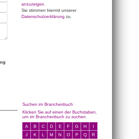
anzuzeigen.
Sie stimmen hiermit unserer
Datenschutzerklärung
zu.
ung
Suchen im Branchenbuch
Klicken Sie auf einen der Buchstaben,
um im Branchenbuch zu suchen.
A
B
C
D
E
F
G
H
I
J
K
L
M
N
O
P
Q
R