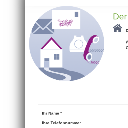
Der
D
W
O
Ihr Name *
Ihre Telefonnummer