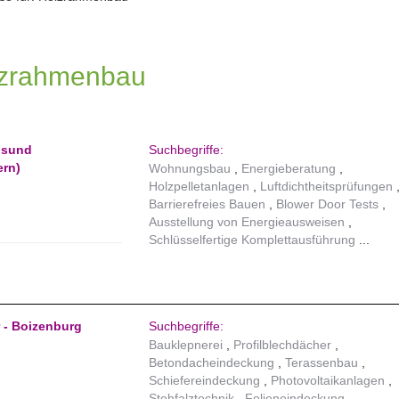
olzrahmenbau
alsund
Suchbegriffe:
rn)
Wohnungsbau
Energieberatung
Holzpelletanlagen
Luftdichtheitsprüfungen
Barrierefreies Bauen
Blower Door Tests
Ausstellung von Energieausweisen
Schlüsselfertige Komplettausführung
 - Boizenburg
Suchbegriffe:
Bauklepnerei
Profilblechdächer
Betondacheindeckung
Terassenbau
Schiefereindeckung
Photovoltaikanlagen
Stehfalztechnik
Folieneindeckung