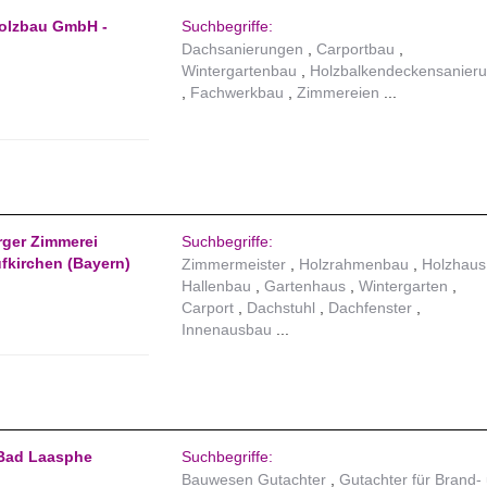
olzbau GmbH -
Suchbegriffe:
Dachsanierungen
Carportbau
Wintergartenbau
Holzbalkendeckensanier
Fachwerkbau
Zimmereien
rger Zimmerei
Suchbegriffe:
fkirchen (Bayern)
Zimmermeister
Holzrahmenbau
Holzhaus
Hallenbau
Gartenhaus
Wintergarten
Carport
Dachstuhl
Dachfenster
Innenausbau
 Bad Laasphe
Suchbegriffe:
Bauwesen Gutachter
Gutachter für Brand-