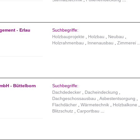
ement - Erlau
Suchbegriffe:
Holzbauprojekte
Holzbau
Neubau
Holzrahmenbau
Innenausbau
Zimmerei
mbH - Büttelborn
Suchbegriffe:
Dachdedecker
Dacheindeckung
Dachgeschossausbau
Asbestentsorgung
Flachdächer
Wärmetechnik
Holzbalkone
Blitzschutz
Carportbau