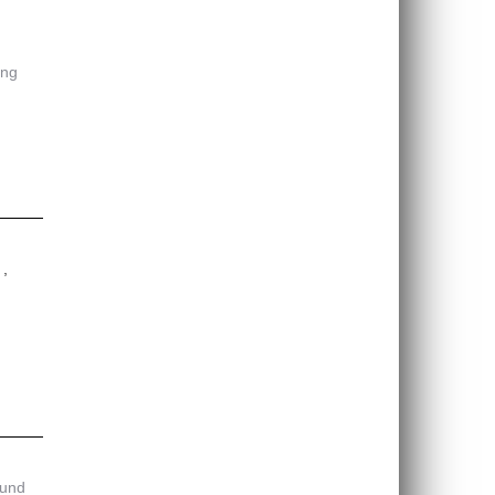
ung
 und