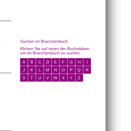
Suchen im Branchenbuch
Klicken Sie auf einen der Buchstaben,
um im Branchenbuch zu suchen.
A
B
C
D
E
F
G
H
I
J
K
L
M
N
O
P
Q
R
S
T
U
V
W
X
Y
Z