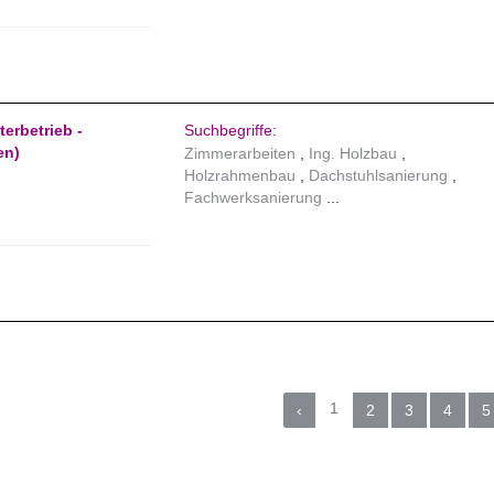
erbetrieb -
Suchbegriffe:
en)
Zimmerarbeiten
Ing. Holzbau
Holzrahmenbau
Dachstuhlsanierung
Fachwerksanierung
1
‹
2
3
4
5