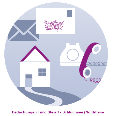
Bedachungen Timo Steiert - Schluchsee (Nordrhein-