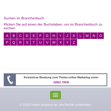
Suchen im Branchenbuch
Klicken Sie auf einen der Buchstaben, um im Branchenbuch zu
suchen.
A
B
C
D
E
F
G
H
I
J
K
L
M
N
O
P
Q
R
S
T
U
V
W
X
Y
Z
Kostenlose Beratung zum Thema online Marketing unter:
02821 72030
Toggle
navigation
© 2026 Firmen-vergleich.de. Alle Rechte vorbehalten