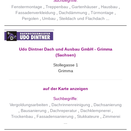
Suchbegriffe:
Fenstermontage
Treppenbau
Gartenhäuser
Hausbau
Fassadenverkleidung
Dachdämmung
Türmontage
Pergolen
Umbau
Steildach und Flachdach
Udo Dintner Dach und Ausbau GmbH - Grimma
(Sachsen)
Stollegasse 1
Grimma
auf der Karte anzeigen
Suchbegriffe:
Vergoldungsarbeiten
Dachrinnenreinigung
Dachsanierung
Bausanierung
Dachreperatur
Dachklempnerei
Trockenbau
Fassadensanierung
Stukkateure
Zimmerei