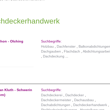
achdeckerhandwerk
hon - Olching
Suchbegriffe:
Holzbau
Dachfenster
Balkonabdichtunge
Dachgauben
Flachdach
Abdichtungsarbei
Dachdeckung
n Kluth - Schwerin
Suchbegriffe:
rn)
Dachdeckerei
Dachdecker
Dachdeckermeister
Dachausbau
Dachabdichtungen
Dachdeckerhandwerk
Steildacheindeckungen
Herstellung von