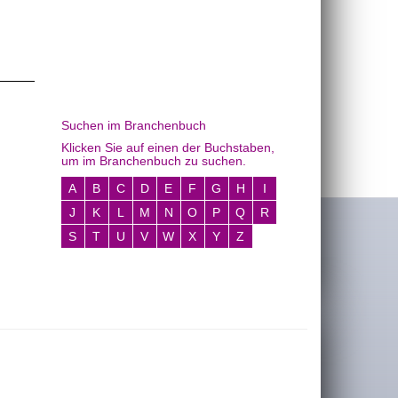
Suchen im Branchenbuch
Klicken Sie auf einen der Buchstaben,
um im Branchenbuch zu suchen.
A
B
C
D
E
F
G
H
I
J
K
L
M
N
O
P
Q
R
S
T
U
V
W
X
Y
Z