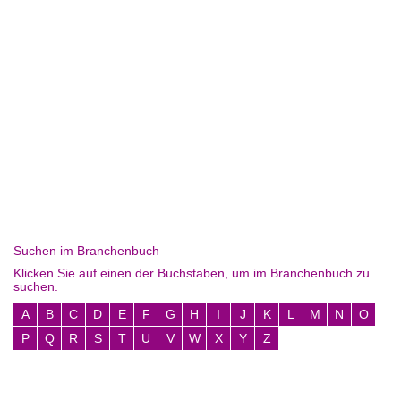
Suchen im Branchenbuch
Klicken Sie auf einen der Buchstaben, um im Branchenbuch zu
suchen.
A
B
C
D
E
F
G
H
I
J
K
L
M
N
O
P
Q
R
S
T
U
V
W
X
Y
Z