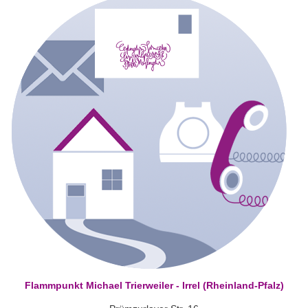
Flammpunkt Michael Trierweiler - Irrel (Rheinland-Pfalz)