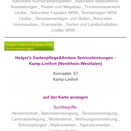
Naturstein Küchenarbeitsplatten
Naturstein Badezimmer
Ausstattungen
Plaster und Wegebau
Trockenmauerwerk
Lindlar
Naturstein Fasaden NRW
Teichanlagen NRW
Lindlar
Terrassenanlagen und Stufen
Naturstein
Innenausbau
Grauwacke
Garten und Landschaftsbau
Lindlar NRW
Holger's Gartenpflege&Andere Serviceleistungen -
Kamp-Lintfort (Nordrhein-Westfalen)
Konradstr. 57
Kamp-Lintfort
auf der Karte anzeigen
Suchbegriffe:
Heckenschnitt
Betonsteinreinigung
Terrassenreinigung
Laminatverlegung
Winterdienst
Wohnungsrenovierung
Entrümplungen
Malerarbeiten
Tapezierarbeiten
Lackierarbeiten