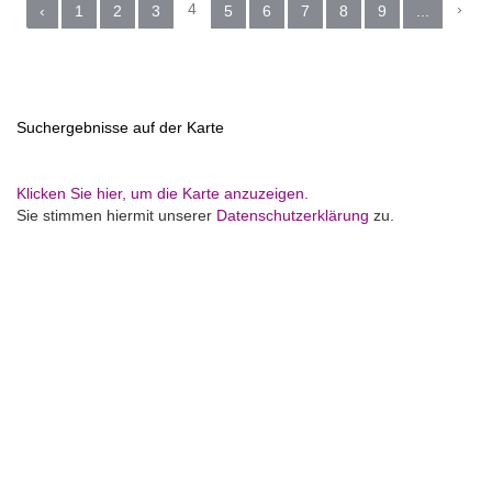
4
›
‹
1
2
3
5
6
7
8
9
...
Suchergebnisse auf der Karte
Klicken Sie hier, um die Karte anzuzeigen.
Sie stimmen hiermit unserer
Datenschutzerklärung
zu.