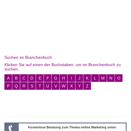
Suchen im Branchenbuch
Klicken Sie auf einen der Buchstaben, um im Branchenbuch zu
suchen.
A
B
C
D
E
F
G
H
I
J
K
L
M
N
O
P
Q
R
S
T
U
V
W
X
Y
Z
Kostenlose Beratung zum Thema online Marketing unter: