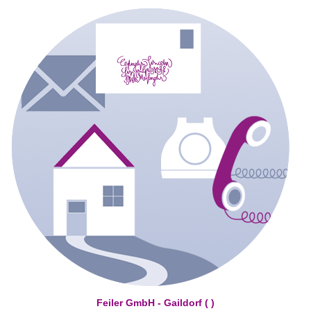
Feiler GmbH - Gaildorf ( )