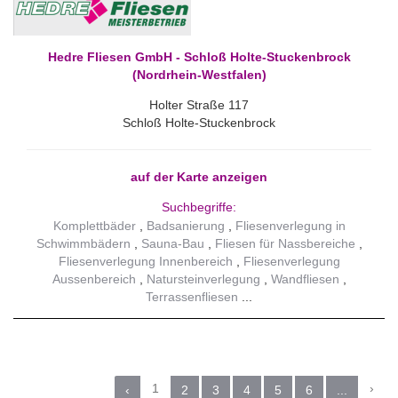
Hedre Fliesen GmbH - Schloß Holte-Stuckenbrock
(Nordrhein-Westfalen)
Holter Straße 117
Schloß Holte-Stuckenbrock
auf der Karte anzeigen
Suchbegriffe:
Komplettbäder
Badsanierung
Fliesenverlegung in
Schwimmbädern
Sauna-Bau
Fliesen für Nassbereiche
Fliesenverlegung Innenbereich
Fliesenverlegung
Aussenbereich
Natursteinverlegung
Wandfliesen
Terrassenfliesen
1
›
‹
2
3
4
5
6
...