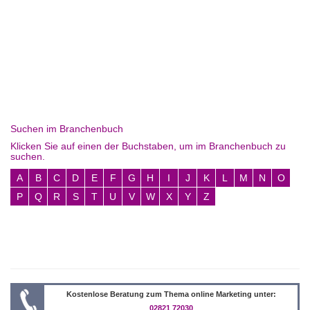
Suchen im Branchenbuch
Klicken Sie auf einen der Buchstaben, um im Branchenbuch zu
suchen.
A
B
C
D
E
F
G
H
I
J
K
L
M
N
O
P
Q
R
S
T
U
V
W
X
Y
Z
Kostenlose Beratung zum Thema online Marketing unter:
02821 72030