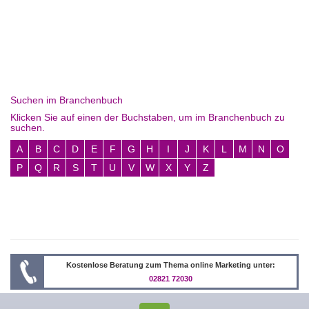
Suchen im Branchenbuch
Klicken Sie auf einen der Buchstaben, um im Branchenbuch zu
suchen.
A
B
C
D
E
F
G
H
I
J
K
L
M
N
O
P
Q
R
S
T
U
V
W
X
Y
Z
Kostenlose Beratung zum Thema online Marketing unter:
02821 72030