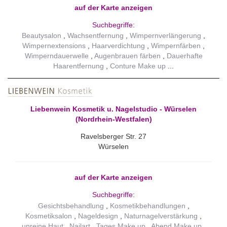
auf der Karte anzeigen
Suchbegriffe:
Beautysalon
Wachsentfernung
Wimpernverlängerung
Wimpernextensions
Haarverdichtung
Wimpernfärben
Wimperndauerwelle
Augenbrauen färben
Dauerhafte
Haarentfernung
Conture Make up
Liebenwein Kosmetik u. Nagelstudio - Würselen
(Nordrhein-Westfalen)
Ravelsberger Str. 27
Würselen
auf der Karte anzeigen
Suchbegriffe:
Gesichtsbehandlung
Kosmetikbehandlungen
Kosmetiksalon
Nageldesign
Naturnagelverstärkung
unreine Haut
Nailart
Tages Make up
Abend Make up