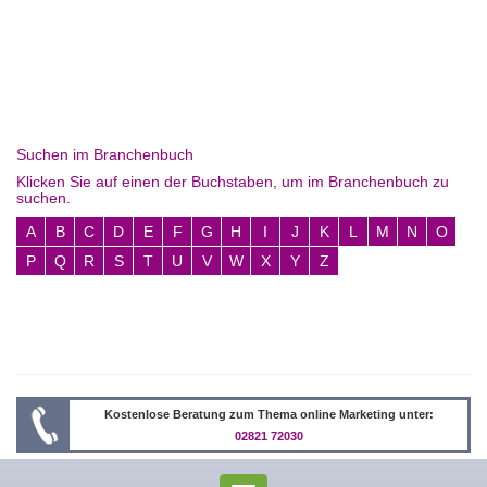
Suchen im Branchenbuch
Klicken Sie auf einen der Buchstaben, um im Branchenbuch zu
suchen.
A
B
C
D
E
F
G
H
I
J
K
L
M
N
O
P
Q
R
S
T
U
V
W
X
Y
Z
Kostenlose Beratung zum Thema online Marketing unter:
02821 72030