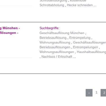
Schrottentsorgung
kostenlose
Schrottabholung
Hecke schneiden
g München -
Suchbegriffe:
flösungen -
Geschäftsauflösung München
Betriebsauflösung
Entrümpelung
Wohnungsauflösung
Geschäftsauflösunge
Betriebsauflösungen
Entrümpelungen
Wohnungsauflösungen
Haushaltsauflösun
Nachlass / Erbschaft
1
‹
2