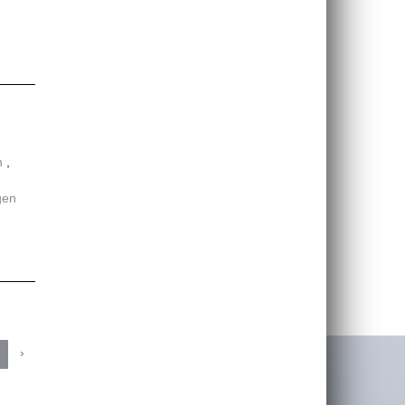
n
gen
›