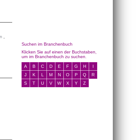
en
Suchen im Branchenbuch
Klicken Sie auf einen der Buchstaben,
um im Branchenbuch zu suchen.
A
B
C
D
E
F
G
H
I
J
K
L
M
N
O
P
Q
R
S
T
U
V
W
X
Y
Z