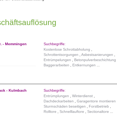
schäftsauflösung
D. - Memmingen
Suchbegriffe:
Kostenlose Schrottabholung
Schrottentsorgungen
Asbestsanierungen
Entrümpelungen
Betonpulverbeschichtung
Baggerarbeiten
Entkernungen
ack - Kulmbach
Suchbegriffe:
Entrümplungen
Winterdienst
Dachdeckarbeiten
Garagentore montieren
Sturmschäden beseitigen
Forstbetrieb
Rolltore
Schnelllauftore
Sectionaltore