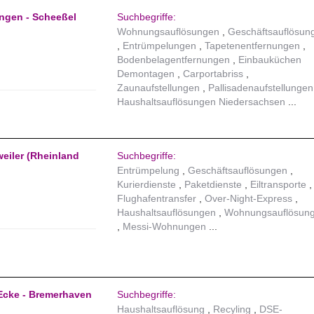
ngen - Scheeßel
Suchbegriffe:
Wohnungsauflösungen
Geschäftsauflösun
Entrümpelungen
Tapetenentfernungen
Bodenbelagentfernungen
Einbauküchen
Demontagen
Carportabriss
Zaunaufstellungen
Pallisadenaufstellungen
Haushaltsauflösungen Niedersachsen
eiler (Rheinland
Suchbegriffe:
Entrümpelung
Geschäftsauflösungen
Kurierdienste
Paketdienste
Eiltransporte
Flughafentransfer
Over-Night-Express
Haushaltsauflösungen
Wohnungsauflösun
Messi-Wohnungen
Ecke - Bremerhaven
Suchbegriffe:
Haushaltsauflösung
Recyling
DSE-