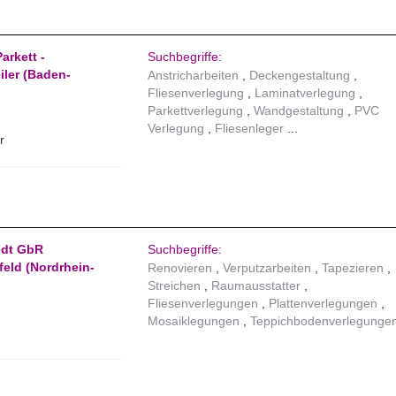
arkett -
Suchbegriffe:
ler (Baden-
Anstricharbeiten
Deckengestaltung
Fliesenverlegung
Laminatverlegung
Parkettverlegung
Wandgestaltung
PVC
Verlegung
Fliesenleger
r
edt GbR
Suchbegriffe:
feld (Nordrhein-
Renovieren
Verputzarbeiten
Tapezieren
Streichen
Raumausstatter
Fliesenverlegungen
Plattenverlegungen
Mosaiklegungen
Teppichbodenverlegunge