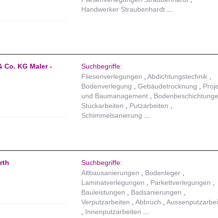
Handwerker Straubenhardt
 Co. KG Maler -
Suchbegriffe:
Fliesenverlegungen
Abdichtungstechnik
Bodenverlegung
Gebäudetrocknung
Proj
und Baumanagement
Bodenbeschichtung
Stuckarbeiten
Putzarbeiten
Schimmelsanierung
rth
Suchbegriffe:
Altbausanierungen
Bodenleger
Laminatverlegungen
Parkettverlegungen
Bauleistungen
Badsanierungen
Verputzarbeiten
Abbruch
Aussenputzarbei
Innenputzarbeiten