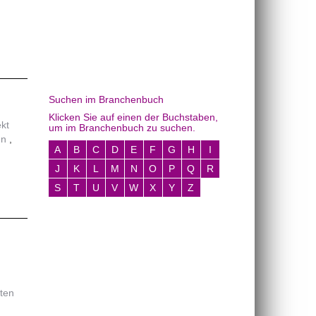
Suchen im Branchenbuch
Klicken Sie auf einen der Buchstaben,
ekt
um im Branchenbuch zu suchen.
en
A
B
C
D
E
F
G
H
I
J
K
L
M
N
O
P
Q
R
S
T
U
V
W
X
Y
Z
ten