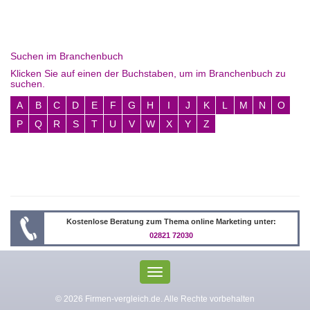
Suchen im Branchenbuch
Klicken Sie auf einen der Buchstaben, um im Branchenbuch zu
suchen.
A
B
C
D
E
F
G
H
I
J
K
L
M
N
O
P
Q
R
S
T
U
V
W
X
Y
Z
Kostenlose Beratung zum Thema online Marketing unter:
02821 72030
Toggle
navigation
© 2026 Firmen-vergleich.de. Alle Rechte vorbehalten