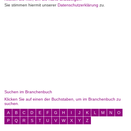
Sie stimmen hiermit unserer
Datenschutzerklärung
zu.
Suchen im Branchenbuch
Klicken Sie auf einen der Buchstaben, um im Branchenbuch zu
suchen.
A
B
C
D
E
F
G
H
I
J
K
L
M
N
O
P
Q
R
S
T
U
V
W
X
Y
Z