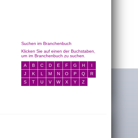
Suchen im Branchenbuch
Klicken Sie auf einen der Buchstaben,
um im Branchenbuch zu suchen.
A
B
C
D
E
F
G
H
I
J
K
L
M
N
O
P
Q
R
S
T
U
V
W
X
Y
Z