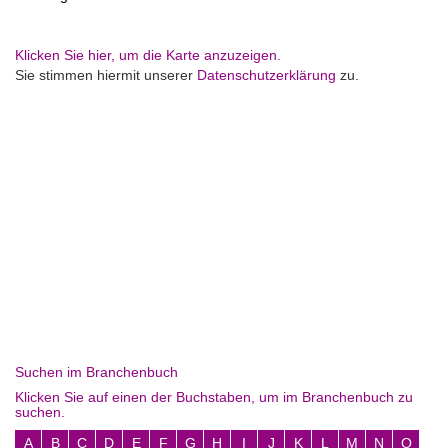
Klicken Sie hier, um die Karte anzuzeigen.
Sie stimmen hiermit unserer
Datenschutzerklärung
zu.
Suchen im Branchenbuch
Klicken Sie auf einen der Buchstaben, um im Branchenbuch zu
suchen.
A
B
C
D
E
F
G
H
I
J
K
L
M
N
O