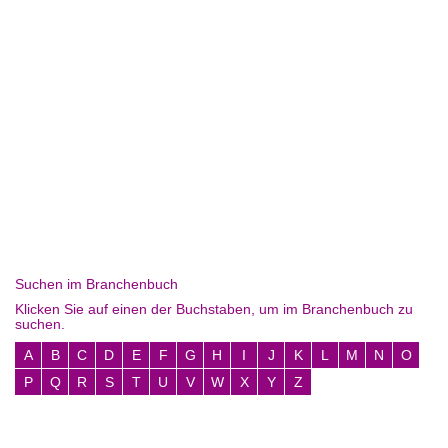
Suchen im Branchenbuch
Klicken Sie auf einen der Buchstaben, um im Branchenbuch zu
suchen.
A
B
C
D
E
F
G
H
I
J
K
L
M
N
O
P
Q
R
S
T
U
V
W
X
Y
Z