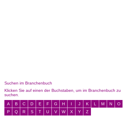
Suchen im Branchenbuch
Klicken Sie auf einen der Buchstaben, um im Branchenbuch zu
suchen.
A
B
C
D
E
F
G
H
I
J
K
L
M
N
O
P
Q
R
S
T
U
V
W
X
Y
Z