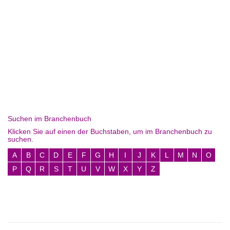
Suchen im Branchenbuch
Klicken Sie auf einen der Buchstaben, um im Branchenbuch zu
suchen.
A
B
C
D
E
F
G
H
I
J
K
L
M
N
O
P
Q
R
S
T
U
V
W
X
Y
Z