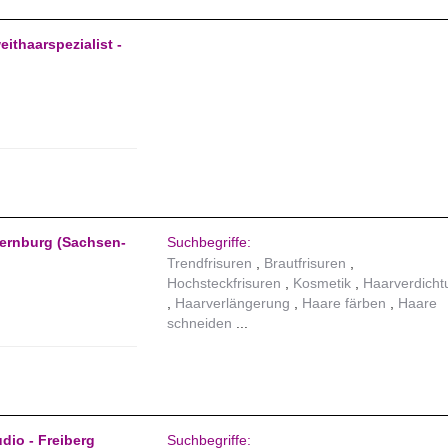
eithaarspezialist -
 Bernburg (Sachsen-
Suchbegriffe:
Trendfrisuren
Brautfrisuren
Hochsteckfrisuren
Kosmetik
Haarverdicht
Haarverlängerung
Haare färben
Haare
schneiden
dio - Freiberg
Suchbegriffe: