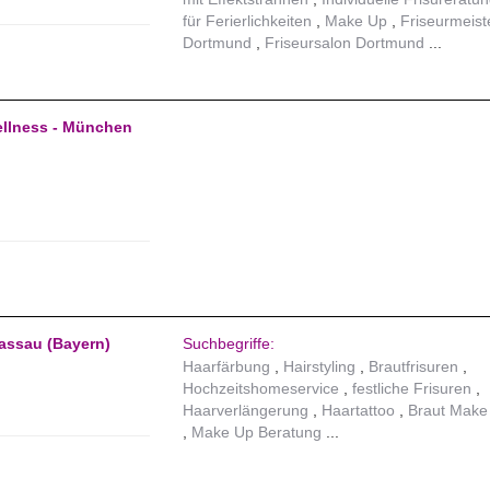
für Ferierlichkeiten
Make Up
Friseurmeist
Dortmund
Friseursalon Dortmund
ellness - München
Passau (Bayern)
Suchbegriffe:
Haarfärbung
Hairstyling
Brautfrisuren
Hochzeitshomeservice
festliche Frisuren
Haarverlängerung
Haartattoo
Braut Make
Make Up Beratung