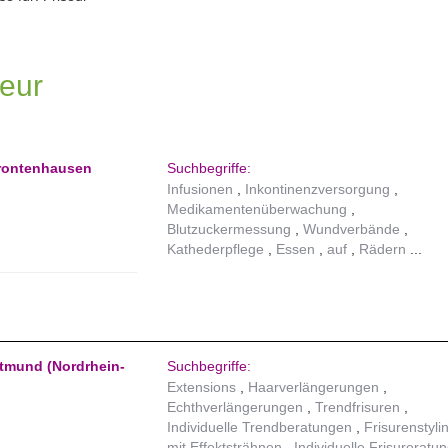
seur
 Frontenhausen
Suchbegriffe:
Infusionen
Inkontinenzversorgung
Medikamentenüberwachung
Blutzuckermessung
Wundverbände
Kathederpflege
Essen
auf
Rädern
rtmund (Nordrhein-
Suchbegriffe:
Extensions
Haarverlängerungen
Echthverlängerungen
Trendfrisuren
Individuelle Trendberatungen
Frisurenstyli
mit Effektsträhnen
Individuelle Frisureratu