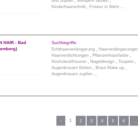
und zupfen
Wimpern färben
Kinderhaarschnitt
Friseur in Wehr
N HAIR - Bad
Suchbegriffe:
temberg)
Echthaarverlängerung
Haarverlängerunge
Haarverdichtungen
Pflanzenhaarfarbe
Hochsteckfrisuren
Nageldesign
Toupets
Augenbrauen färben
Braut Make up
Augenbrauen zupfen
1
‹
2
3
4
5
6
...