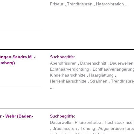
Friseur
Trendfrisuren
Haarcoloration
ungen Sandra M. -
Suchbegriffe:
emberg)
Abendfrisuren
Damenschnitt
Dauerwellen
Echthaarverdichtung
Echthaarverlängerun
Kinderhaarschnitte
Haarglättung
Herrenhaarschnitte
Strähnen
Trendfrisur
r - Wehr (Baden-
Suchbegriffe:
Dauerwelle
Pflanzenfarbe
Hochsteckfrisu
Brautfrisuren
Tönung
Augenbrauen färb