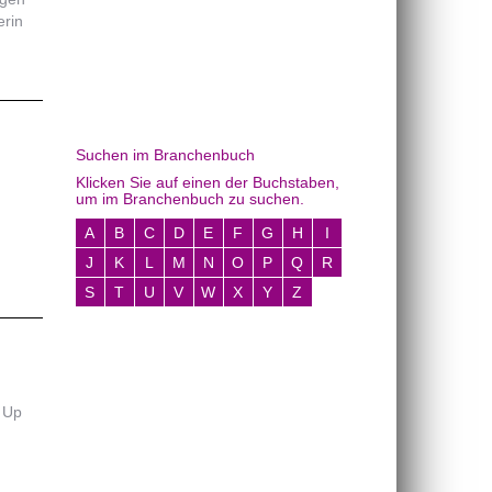
erin
Suchen im Branchenbuch
Klicken Sie auf einen der Buchstaben,
um im Branchenbuch zu suchen.
A
B
C
D
E
F
G
H
I
J
K
L
M
N
O
P
Q
R
S
T
U
V
W
X
Y
Z
 Up