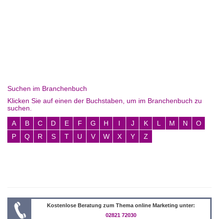
Suchen im Branchenbuch
Klicken Sie auf einen der Buchstaben, um im Branchenbuch zu
suchen.
A
B
C
D
E
F
G
H
I
J
K
L
M
N
O
P
Q
R
S
T
U
V
W
X
Y
Z
Kostenlose Beratung zum Thema online Marketing unter:
02821 72030