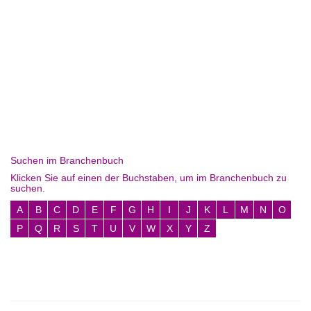
Suchen im Branchenbuch
Klicken Sie auf einen der Buchstaben, um im Branchenbuch zu
suchen.
A
B
C
D
E
F
G
H
I
J
K
L
M
N
O
P
Q
R
S
T
U
V
W
X
Y
Z