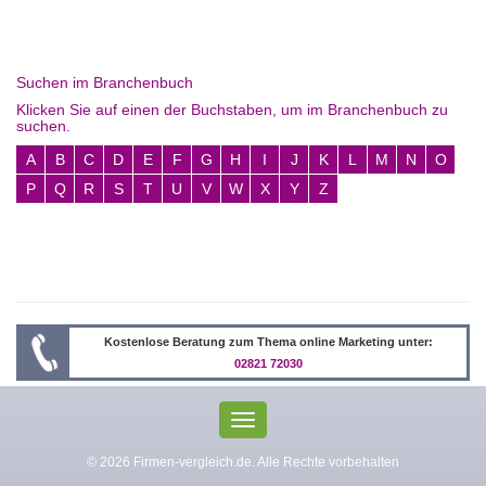
Suchen im Branchenbuch
Klicken Sie auf einen der Buchstaben, um im Branchenbuch zu
suchen.
A
B
C
D
E
F
G
H
I
J
K
L
M
N
O
P
Q
R
S
T
U
V
W
X
Y
Z
Kostenlose Beratung zum Thema online Marketing unter:
02821 72030
Toggle
navigation
© 2026 Firmen-vergleich.de. Alle Rechte vorbehalten