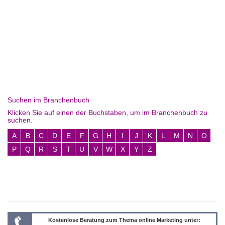
Suchen im Branchenbuch
Klicken Sie auf einen der Buchstaben, um im Branchenbuch zu
suchen.
A
B
C
D
E
F
G
H
I
J
K
L
M
N
O
P
Q
R
S
T
U
V
W
X
Y
Z
Kostenlose Beratung zum Thema online Marketing unter: