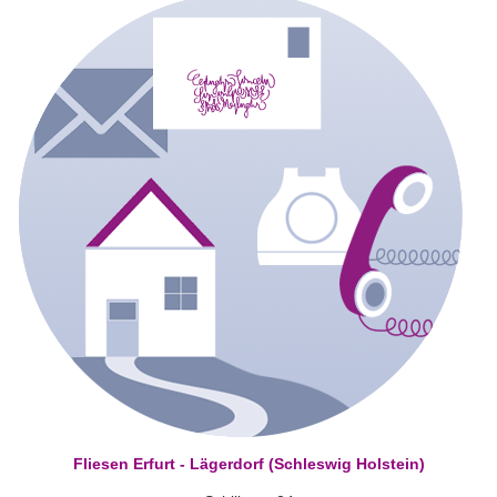
Fliesen Erfurt - Lägerdorf (Schleswig Holstein)