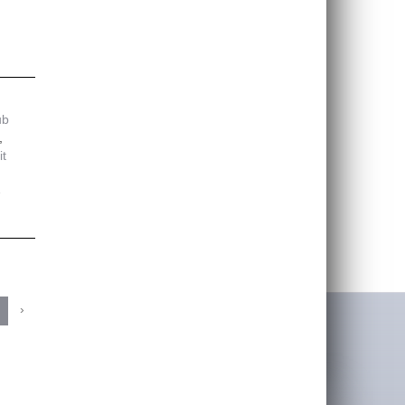
ub
t
e
›