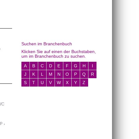
Suchen im Branchenbuch
e
Klicken Sie auf einen der Buchstaben,
um im Branchenbuch zu suchen.
A
B
C
D
E
F
G
H
I
J
K
L
M
N
O
P
Q
R
S
T
U
V
W
X
Y
Z
WC
ip