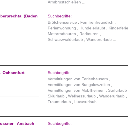
Armbrustschießen
Oberprechtal (Baden
Suchbegriffe:
Brötchenservice
Familienfreundlich
Ferienwohnung
Hunde erlaubt
Kinderferi
Motorradtouren
Radtouren
Schwarzwaldurlaub
Wanderurlaub
- Ochsenfurt
Suchbegriffe:
Vermittlungen von Ferienhäusern
Vermittlungen von Bungalowzelten
Vermittlungen von Mobilheimen
Surfurlaub
Skiurlaub
Wellnessurlaub
Wanderurlaub
Traumurlaub
Luxusurlaub
ossner - Ansbach
Suchbegriffe: