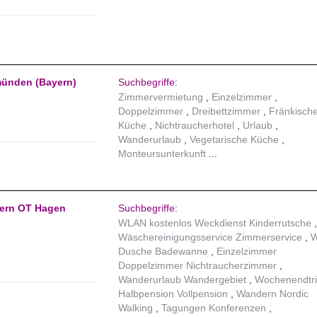
münden (Bayern)
Suchbegriffe:
Zimmervermietung
Einzelzimmer
Doppelzimmer
Dreibettzimmer
Fränkisch
Küche
Nichtraucherhotel
Urlaub
Wanderurlaub
Vegetarische Küche
Monteursunterkunft
dern OT Hagen
Suchbegriffe:
WLAN kostenlos Weckdienst Kinderrutsche
Wäschereinigungsservice Zimmerservice
Dusche Badewanne
Einzelzimmer
Doppelzimmer Nichtraucherzimmer
Wanderurlaub Wandergebiet
Wochenendtr
Halbpension Vollpension
Wandern Nordic
Walking
Tagungen Konferenzen