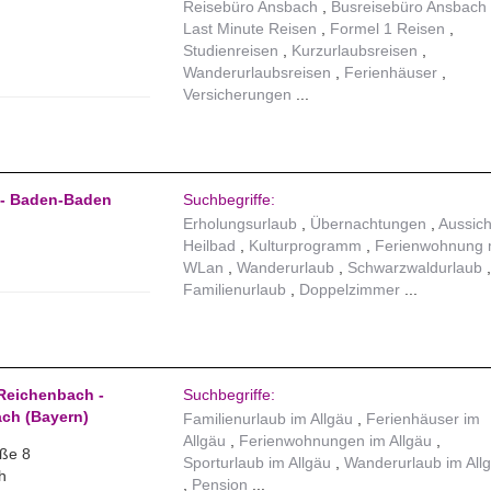
Reisebüro Ansbach
Busreisebüro Ansbach
Last Minute Reisen
Formel 1 Reisen
Studienreisen
Kurzurlaubsreisen
Wanderurlaubsreisen
Ferienhäuser
Versicherungen
 - Baden-Baden
Suchbegriffe:
Erholungsurlaub
Übernachtungen
Aussich
Heilbad
Kulturprogramm
Ferienwohnung 
WLan
Wanderurlaub
Schwarzwaldurlaub
Familienurlaub
Doppelzimmer
Reichenbach -
Suchbegriffe:
ch (Bayern)
Familienurlaub im Allgäu
Ferienhäuser im
Allgäu
Ferienwohnungen im Allgäu
aße 8
Sporturlaub im Allgäu
Wanderurlaub im All
h
Pension