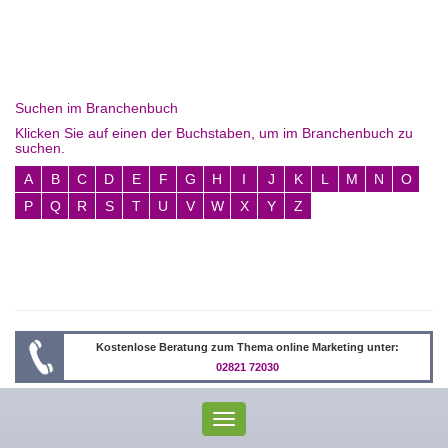
Suchen im Branchenbuch
Klicken Sie auf einen der Buchstaben, um im Branchenbuch zu
suchen.
A
B
C
D
E
F
G
H
I
J
K
L
M
N
O
P
Q
R
S
T
U
V
W
X
Y
Z
Kostenlose Beratung zum Thema online Marketing unter:
02821 72030
Toggle
navigation