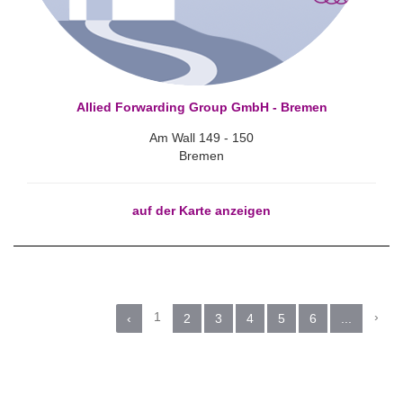
Allied Forwarding Group GmbH - Bremen
Am Wall 149 - 150
Bremen
auf der Karte anzeigen
1
›
‹
2
3
4
5
6
...