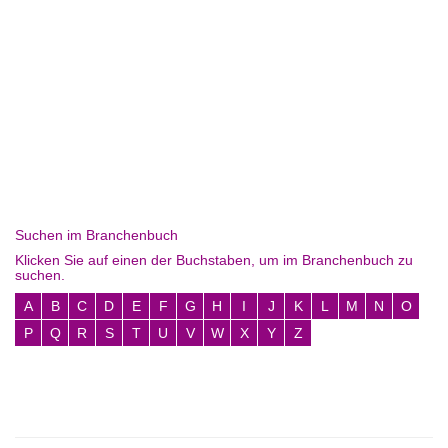
Suchen im Branchenbuch
Klicken Sie auf einen der Buchstaben, um im Branchenbuch zu
suchen.
A
B
C
D
E
F
G
H
I
J
K
L
M
N
O
P
Q
R
S
T
U
V
W
X
Y
Z