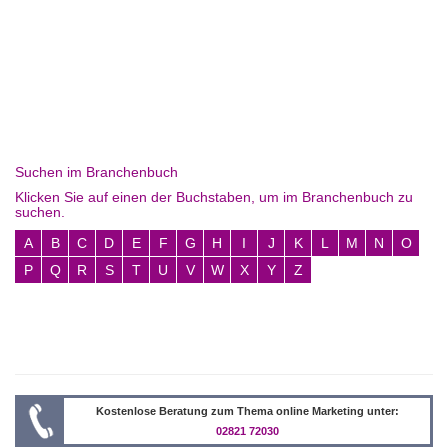
Suchen im Branchenbuch
Klicken Sie auf einen der Buchstaben, um im Branchenbuch zu
suchen.
A
B
C
D
E
F
G
H
I
J
K
L
M
N
O
P
Q
R
S
T
U
V
W
X
Y
Z
Kostenlose Beratung zum Thema online Marketing unter:
02821 72030