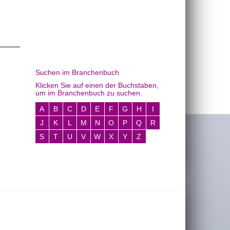
Suchen im Branchenbuch
Klicken Sie auf einen der Buchstaben,
um im Branchenbuch zu suchen.
A
B
C
D
E
F
G
H
I
J
K
L
M
N
O
P
Q
R
S
T
U
V
W
X
Y
Z