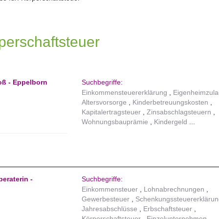
perschaftsteuer
oß - Eppelborn
Suchbegriffe:
Einkommensteuererklärung
Eigenheimzul
Altersvorsorge
Kinderbetreuungskosten
Kapitalertragsteuer
Zinsabschlagsteuern
Wohnungsbauprämie
Kindergeld
eraterin -
Suchbegriffe:
Einkommensteuer
Lohnabrechnungen
Gewerbesteuer
Schenkungssteuererklärun
Jahresabschlüsse
Erbschaftsteuer
Körperschaftsteuer
Einzelunternehmen