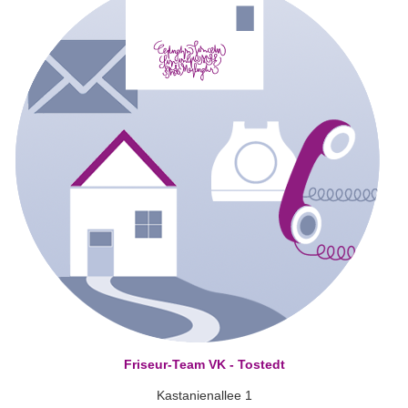
Friseur-Team VK - Tostedt
Kastanienallee 1