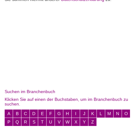
Suchen im Branchenbuch
Klicken Sie auf einen der Buchstaben, um im Branchenbuch zu
suchen.
A
B
C
D
E
F
G
H
I
J
K
L
M
N
O
P
Q
R
S
T
U
V
W
X
Y
Z