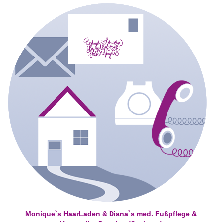
Monique`s HaarLaden & Diana`s med. Fußpflege &