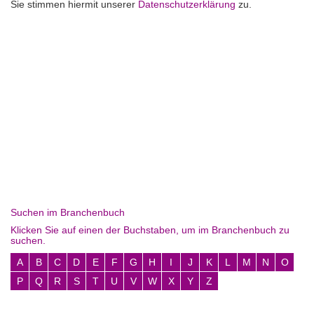
Sie stimmen hiermit unserer
Datenschutzerklärung
zu.
Suchen im Branchenbuch
Klicken Sie auf einen der Buchstaben, um im Branchenbuch zu
suchen.
A
B
C
D
E
F
G
H
I
J
K
L
M
N
O
P
Q
R
S
T
U
V
W
X
Y
Z