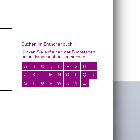
Suchen im Branchenbuch
Klicken Sie auf einen der Buchstaben,
um im Branchenbuch zu suchen.
A
B
C
D
E
F
G
H
I
J
K
L
M
N
O
P
Q
R
S
T
U
V
W
X
Y
Z