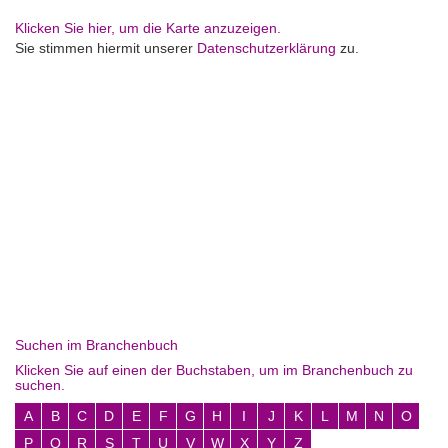
Klicken Sie hier, um die Karte anzuzeigen.
Sie stimmen hiermit unserer
Datenschutzerklärung
zu.
Suchen im Branchenbuch
Klicken Sie auf einen der Buchstaben, um im Branchenbuch zu
suchen.
A
B
C
D
E
F
G
H
I
J
K
L
M
N
O
P
Q
R
S
T
U
V
W
X
Y
Z