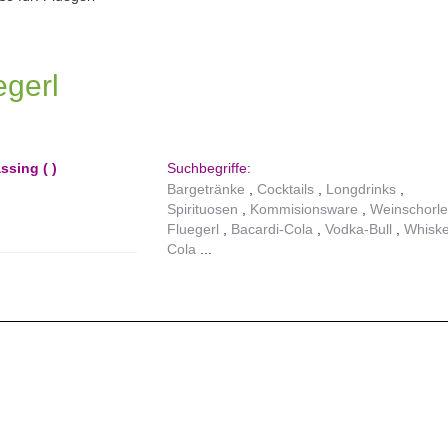
egerl
ssing ( )
Suchbegriffe:
Bargetränke
Cocktails
Longdrinks
Spirituosen
Kommisionsware
Weinschorl
Fluegerl
Bacardi-Cola
Vodka-Bull
Whiske
Cola