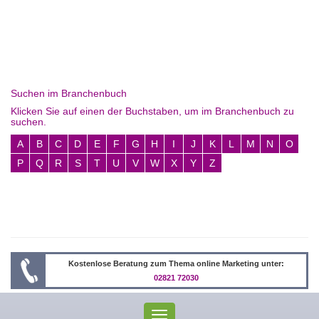
Suchen im Branchenbuch
Klicken Sie auf einen der Buchstaben, um im Branchenbuch zu
suchen.
A
B
C
D
E
F
G
H
I
J
K
L
M
N
O
P
Q
R
S
T
U
V
W
X
Y
Z
Kostenlose Beratung zum Thema online Marketing unter:
02821 72030
Toggle