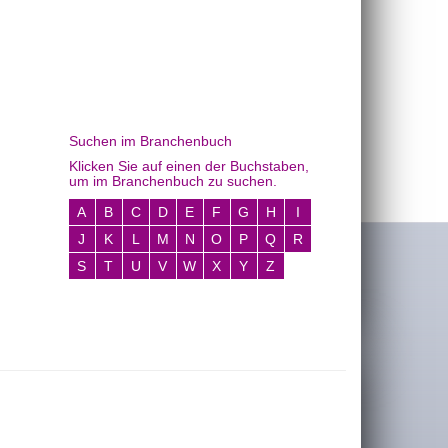
Suchen im Branchenbuch
Klicken Sie auf einen der Buchstaben,
um im Branchenbuch zu suchen.
A
B
C
D
E
F
G
H
I
J
K
L
M
N
O
P
Q
R
S
T
U
V
W
X
Y
Z