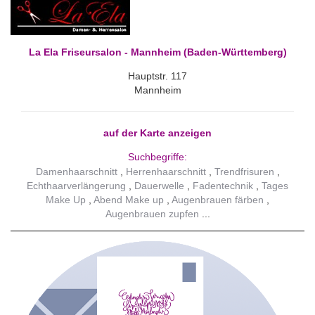
La Ela Friseursalon - Mannheim (Baden-Württemberg)
Hauptstr. 117
Mannheim
auf der Karte anzeigen
Suchbegriffe:
Damenhaarschnitt
Herrenhaarschnitt
Trendfrisuren
Echthaarverlängerung
Dauerwelle
Fadentechnik
Tages
Make Up
Abend Make up
Augenbrauen färben
Augenbrauen zupfen