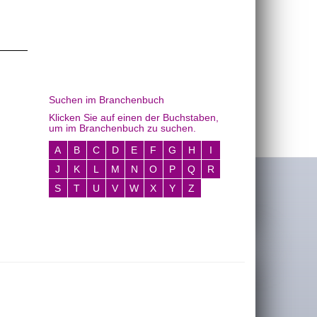
Suchen im Branchenbuch
Klicken Sie auf einen der Buchstaben,
um im Branchenbuch zu suchen.
A
B
C
D
E
F
G
H
I
J
K
L
M
N
O
P
Q
R
S
T
U
V
W
X
Y
Z