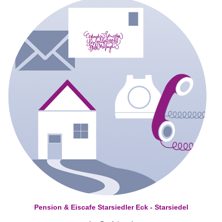
Pension & Eiscafe Starsiedler Eck - Starsiedel