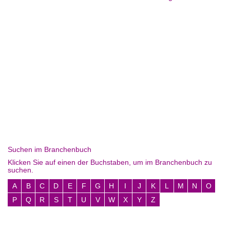
Suchen im Branchenbuch
Klicken Sie auf einen der Buchstaben, um im Branchenbuch zu
suchen.
A
B
C
D
E
F
G
H
I
J
K
L
M
N
O
P
Q
R
S
T
U
V
W
X
Y
Z