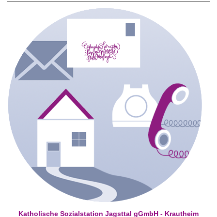
Katholische Sozialstation Jagsttal gGmbH - Krautheim