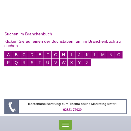
Suchen im Branchenbuch
Klicken Sie auf einen der Buchstaben, um im Branchenbuch zu
suchen.
A
B
C
D
E
F
G
H
I
J
K
L
M
N
O
P
Q
R
S
T
U
V
W
X
Y
Z
Kostenlose Beratung zum Thema online Marketing unter:
02821 72030
Toggle