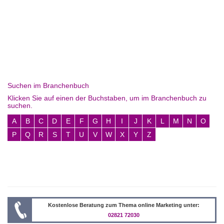
Suchen im Branchenbuch
Klicken Sie auf einen der Buchstaben, um im Branchenbuch zu
suchen.
A
B
C
D
E
F
G
H
I
J
K
L
M
N
O
P
Q
R
S
T
U
V
W
X
Y
Z
Kostenlose Beratung zum Thema online Marketing unter:
02821 72030