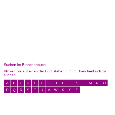
Suchen im Branchenbuch
Klicken Sie auf einen der Buchstaben, um im Branchenbuch zu
suchen.
A
B
C
D
E
F
G
H
I
J
K
L
M
N
O
P
Q
R
S
T
U
V
W
X
Y
Z