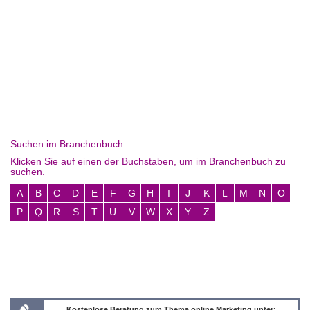
Suchen im Branchenbuch
Klicken Sie auf einen der Buchstaben, um im Branchenbuch zu
suchen.
A
B
C
D
E
F
G
H
I
J
K
L
M
N
O
P
Q
R
S
T
U
V
W
X
Y
Z
Kostenlose Beratung zum Thema online Marketing unter: